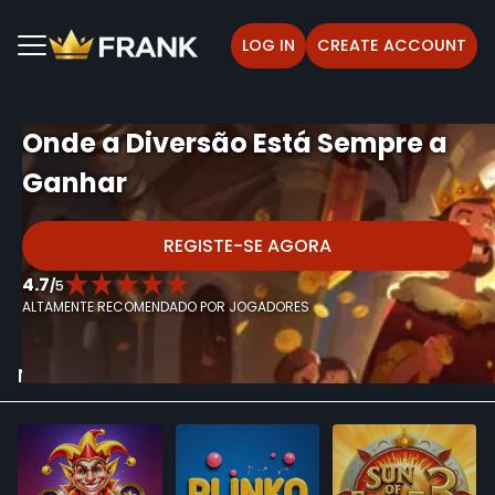
LOG IN
CREATE ACCOUNT
Onde a Diversão Está Sempre a
Ganhar
REGISTE-SE AGORA
4.7
/
5
ALTAMENTE RECOMENDADO POR JOGADORES
NOVAS SLOTS