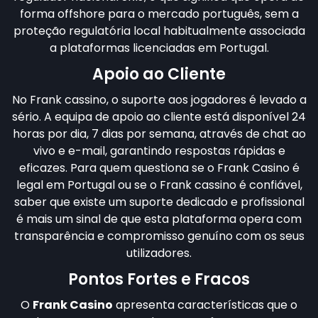
forma offshore para o mercado português, sem a
proteção regulatória local habitualmente associada
a plataformas licenciadas em Portugal.
Apoio ao Cliente
No Frank cassino, o suporte aos jogadores é levado a
sério. A equipa de apoio ao cliente está disponível 24
horas por dia, 7 dias por semana, através de chat ao
vivo e e-mail, garantindo respostas rápidas e
eficazes. Para quem questiona se o Frank Casino é
legal em Portugal ou se o Frank cassino é confiável,
saber que existe um suporte dedicado e profissional
é mais um sinal de que esta plataforma opera com
transparência e compromisso genuíno com os seus
utilizadores.
Pontos Fortes e Fracos
O
Frank Casino
apresenta características que o