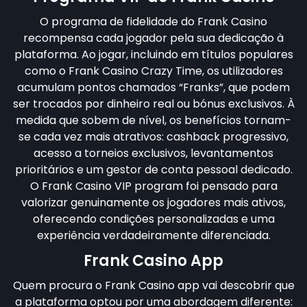
O programa de fidelidade do Frank Casino
recompensa cada jogador pela sua dedicação à
plataforma. Ao jogar, incluindo em títulos populares
como o Frank Casino Crazy Time, os utilizadores
acumulam pontos chamados “Franks”, que podem
ser trocados por dinheiro real ou bónus exclusivos. À
medida que sobem de nível, os benefícios tornam-
se cada vez mais atrativos: cashback progressivo,
acesso a torneios exclusivos, levantamentos
prioritários e um gestor de conta pessoal dedicado.
O Frank Casino VIP program foi pensado para
valorizar genuinamente os jogadores mais ativos,
oferecendo condições personalizadas e uma
experiência verdadeiramente diferenciada.
Frank Casino App
Quem procura o Frank Casino app vai descobrir que
a plataforma optou por uma abordagem diferente: