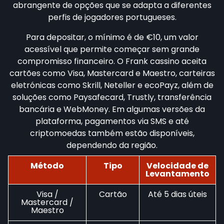
abrangente de opções que se adapta a diferentes
perfis de jogadores portugueses.
Para depositar, o mínimo é de €10, um valor
acessível que permite começar sem grande
compromisso financeiro. O Frank cassino aceita
cartões como Visa, Mastercard e Maestro, carteiras
eletrónicas como Skrill, Neteller e ecoPayz, além de
soluções como Paysafecard, Trustly, transferência
bancária e WebMoney. Em algumas versões da
plataforma, pagamentos via SMS e até
criptomoedas também estão disponíveis,
dependendo da região.
Método
Tipo
Velocidade de
Levantamento
Visa /
Cartão
Até 5 dias úteis
Mastercard /
Maestro