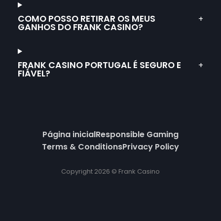
COMO POSSO RETIRAR OS MEUS
GANHOS DO FRANK CASINO?
FRANK CASINO PORTUGAL É SEGURO E
FIÁVEL?
Página inicial
Responsible Gaming
Terms & Conditions
Privacy Policy
Copyright 2026 © Frank Casino