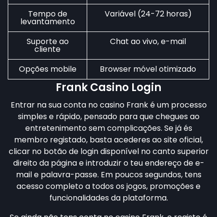
Tempo de
Variável (24-72 horas)
levantamento
Suporte ao
Chat ao vivo, e-mail
cliente
Opções mobile
Browser móvel otimizado
Frank Casino Login
Entrar na sua conta no casino Frank é um processo
simples e rápido, pensado para que chegues ao
entretenimento sem complicações. Se já és
membro registado, basta acederes ao site oficial,
clicar no botão de login disponível no canto superior
direito da página e introduzir o teu endereço de e-
mail e palavra-passe. Em poucos segundos, tens
acesso completo a todos os jogos, promoções e
funcionalidades da plataforma.