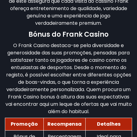
de elite assegura que cada visita ao cassino Frank
ofereça entretenimento de qualidade, variedade
genuína e uma experiência de jogo
verdadeiramente premium.
Bónus do Frank Casino
O Frank Casino destaca-se pela diversidade e
generosidade das suas promoções, pensadas para
satisfazer tanto os jogadores de casino como os
entusiastas de desportos. Desde o momento do
registo, é possível escolher entre diferentes opções
de boas-vindas, o que torna a experiência
verdadeiramente personalizada. Quem procura um
Frank Casino bonus à altura das suas expectativas
vai encontrar aqui um leque de ofertas que vai muito
além do habitual.
Promoção
Recompensa
Detalhes
Bónus de
Percentagem
Ideal para